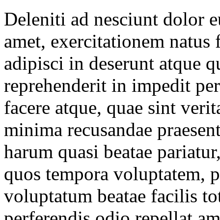
Deleniti ad nesciunt dolor 
amet, exercitationem natus 
adipisci in deserunt atque qu
reprehenderit in impedit pe
facere atque, quae sint veri
minima recusandae praesen
harum quasi beatae pariatur,
quos tempora voluptatem, p
voluptatum beatae facilis t
perferendis odio repellat am